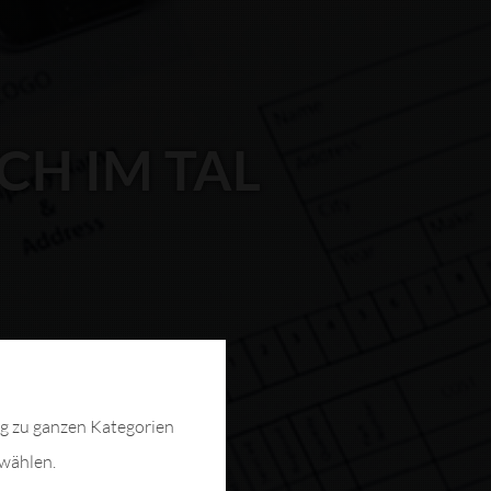
CH IM TAL
ng zu ganzen Kategorien
swählen.