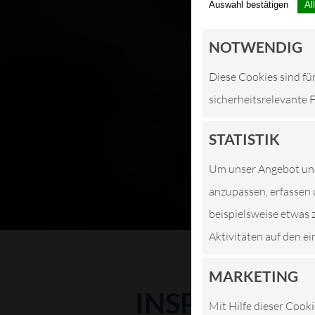
Auswahl bestätigen
Al
NOTWENDIG
Diese Cookies sind fü
sicherheitsrelevante 
STATISTIK
Um unser Angebot und 
anzupassen, erfassen 
beispielsweise etwas 
Aktivitäten auf den ei
MARKETING
INSPEKTION
Mit Hilfe dieser Cooki