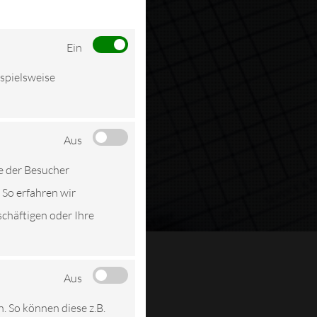
Ein
ispielsweise
Aus
e der Besucher
 So erfahren wir
schäftigen oder Ihre
Aus
n. So können diese z.B.