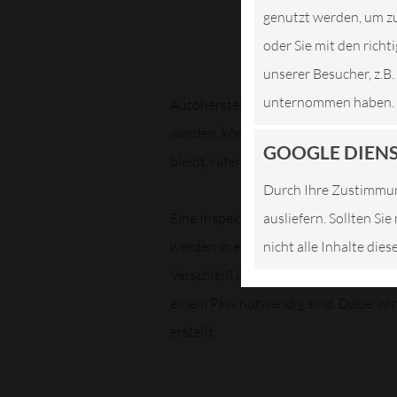
genutzt werden, um zu
oder Sie mit den rich
unserer Besucher, z.B
unternommen haben.
Autohersteller schreiben bestimmte I
werden, können Garantieansprüche er
GOOGLE DIEN
bleibt, raten wir unbedingt, die vorg
Durch Ihre Zustimmun
Eine Inspektion ist eine Kontrolle ve
ausliefern. Sollten Si
werden in erster Linie sicherheits-
nicht alle Inhalte die
Verschleiß überprüft. Nach der Inspe
einem Pkw notwendig sind. Dabei wi
erstellt.