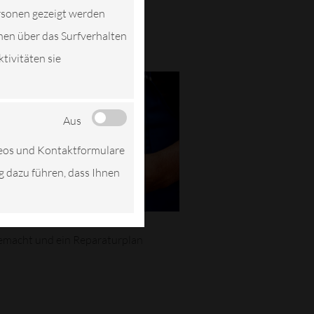
ersonen gezeigt werden
nen über das Surfverhalten
tivitäten sie
Aus
deos und Kontaktformulare
ng dazu führen, dass Ihnen
emacht und ein Reparaturplan