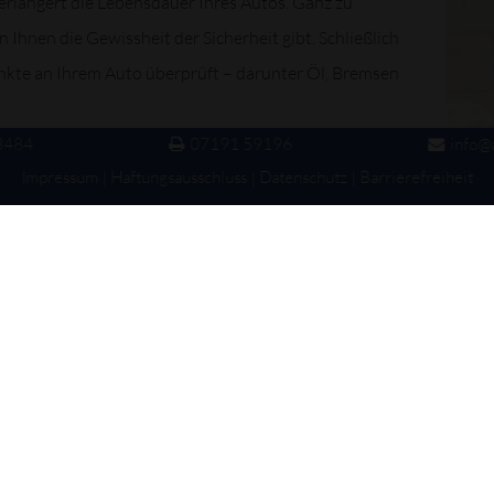
rlängert die Lebensdauer Ihres Autos. Ganz zu
 Ihnen die Gewissheit der Sicherheit gibt. Schließlich
nkte an Ihrem Auto überprüft – darunter Öl, Bremsen
3484
07191 59196
info@
Impressum
|
Haftungsausschluss
|
Datenschutz
|
Barrierefreiheit
S GEWUSST?