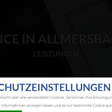
ICE IN ALLMERSBA
LEISTUNGEN
CHUTZ­EIN­STELLUNGEN
ersicht über alle verwendeten Cookies. Sie können Ihre Einwilligu
e Informationen anzeigen lassen und so nur bestimmte Cookie au