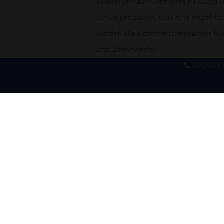
Wiederverkaufswert Ihres Pkw und ve
schweigen davon, dass eine Inspektion
werden alle sicherheitsrelevanten Pu
und Scheinwerfer.
07191 5
HÄTTEN SIE´