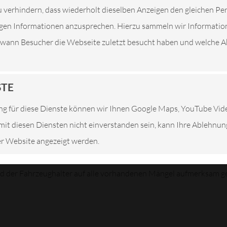
 verhindern, dass wiederholt dieselben Anzeigen den gleichen P
tigen Informationen anzusprechen. Hierzu sammeln wir Informatio
. wann Besucher die Webseite zuletzt besucht haben und welche Ak
nspektionsintervalle vor. Wenn diese nicht eingehalten
löschen. Damit Ihre Herstellergarantie bestehen
STE
egebenen Fristen einzuhalten.
g für diese Dienste können wir Ihnen Google Maps, YouTube Vi
rschiedener Bauteile auf Funktionstüchtigkeit. Hier
e mit diesen Diensten nicht einverstanden sein, kann Ihre Ablehnu
 und umweltrelevante Komponenten auf Defekt oder
ser Website angezeigt werden.
ktion ist abzusehen, ob weiterführende Arbeiten an
rd der Fahrzeughalter auf alle vorhandenen Mängel aufmerksam g