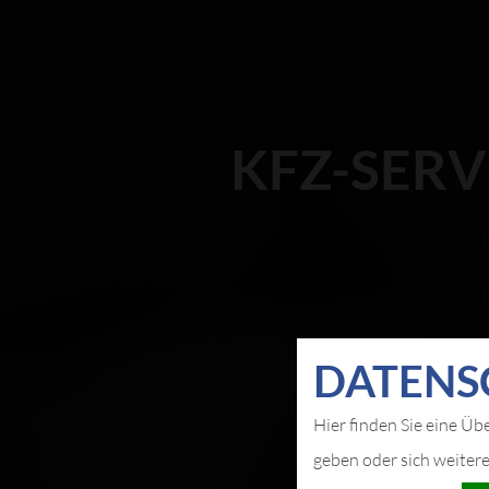
KFZ-SERV
DATEN­S
Hier finden Sie eine Üb
geben oder sich weiter