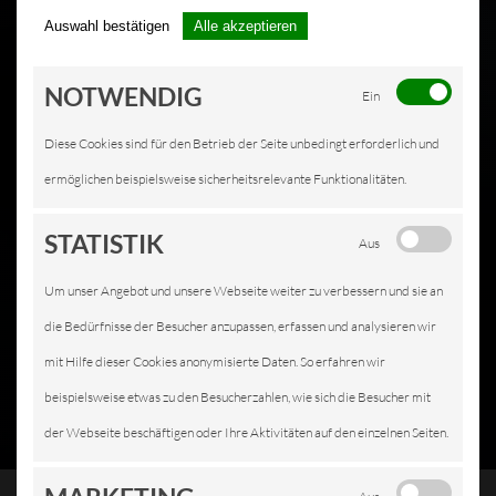
Auswahl bestätigen
Alle akzeptieren
NOTWENDIG
Ein
Diese Cookies sind für den Betrieb der Seite unbedingt erforderlich und
ermöglichen beispielsweise sicherheitsrelevante Funktionalitäten.
STATISTIK
Aus
Um unser Angebot und unsere Webseite weiter zu verbessern und sie an
die Bedürfnisse der Besucher anzupassen, erfassen und analysieren wir
mit Hilfe dieser Cookies anonymisierte Daten. So erfahren wir
beispielsweise etwas zu den Besucherzahlen, wie sich die Besucher mit
der Webseite beschäftigen oder Ihre Aktivitäten auf den einzelnen Seiten.