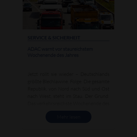
SERVICE & SICHERHEIT
ADAC warnt vor staureichstem
Wochenende des Jahres
Jetzt rollt sie wieder – Deutschlands
größte Blechlawine. Folge: Die gesamte
Republik, von Nord nach Süd und Ost
nach West, steht im Stau. Der Grund:
Das verkehrsreichste Wochenende des
Jahre steht an. Und: Wer jetzt losfährt,
Mehr lesen
braucht starke Nerven!