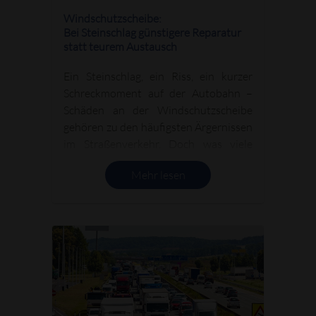
Windschutzscheibe:
Bei Steinschlag günstigere Reparatur
statt teurem Austausch
Ein Steinschlag, ein Riss, ein kurzer
Schreckmoment auf der Autobahn –
Schäden an der Windschutzscheibe
gehören zu den häufigsten Ärgernissen
im Straßenverkehr. Doch was viele
Autofahrer nicht wissen: Rund ein
Mehr lesen
Drittel dieser Schäden lässt sich
reparieren, ohne dass die gesamte
Scheibe ausgetauscht werden muss –
wie jetzt der TÜV-Süd berichtet.