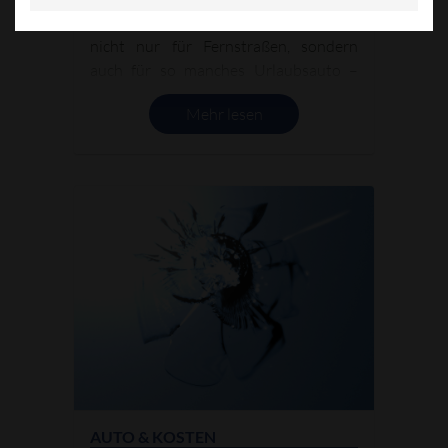
überfüllt und vollgestopft. Das gilt aber
nicht nur für Fernstraßen, sondern
auch für so manches Urlaubsauto –
vollgepackt bis unters Dach geht’s auf
Mehr lesen
große Fahrt. Neben der
einzuhaltenden Ladekapazität ist auch
das spürbar veränderte Fahr-, Lenk-
und Bremsverhalten zu beachten,
darauf weist jetzt die Gesellschaft für
Technische Überwachung, kurz GTÜ,
hin.
AUTO & KOSTEN