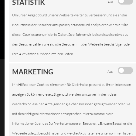
STATISTIK
Aus
Um unser Angebot und unsere Webseite weiter zu verbessern und sie an die
Bedürfnisse der Besucher anzupassen, erfassen und analysieren wir mit Hilfe
dieser Cookies anonymisierte Daten. So erfahren wir beispielsweise etwas zu
den Besucherzahlen, wie sich die Besucher mit der Webseite beschäftigen oder
Ihre Aktivitäten auf den einzelnen Seiten.
MARKETING
Aus
Mit Hilfe dieser Cookies können wir für Sie Inhalte, passend zu Ihren Interessen
REIFENDIENST
anzeigen. So können diese z.B. genutzt werden, um zu verhindern, dass
wiederholt dieselben Anzeigen den gleichen Personen gezeigt werden oder Sie
mit den richtigen Informationen anzusprechen. Hierzu sammeln wir
Informationen über das Surfverhalten unserer Besucher, z.B. wann Besucher die
Wir führen
Webseite zuletzt besucht haben und welche Aktivitäten sie unternommen haben.