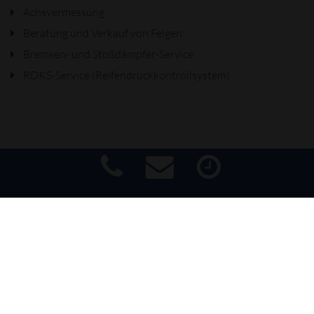
Achsvermessung
Beratung und Verkauf von Felgen
Bremsen- und Stoßdämpfer-Service
RDKS-Service (Reifendruckkontrollsystem)
WELCHE AUSWIRKUNGEN
HAT RDKS AUF DEN
Impressum
|
Haftungsausschluss
|
Datenschutz
|
Barrierefreiheit
REIFENSERVICE?
Unsere Leistungen umfassen auch die Arbeit am RDKS
(Abkürzung für Reifendruckkontrollsystem). Das System
dient der Überwachung des Reifendrucks und warnt den