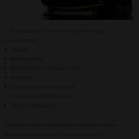
Reifenwechsel (Reifenmontage/-demontage)
Auswuchten
Verkauf
Reifenreparatur
Reifendruckkontrollsystem (RDKS)
Reifengas
Entsorgung von Altreifen nach
Umweltschutzbestimmungen
Reifen-/Räderwäsche
Im Rahmen unseres Reifenservices verfügen wir über
erforderliche Kompetenz und Ausrüstung für